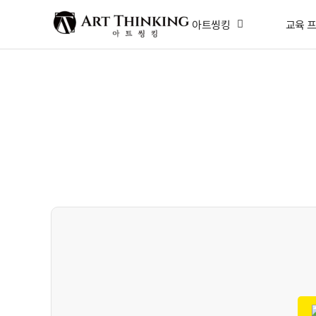
아트씽킹
교육 