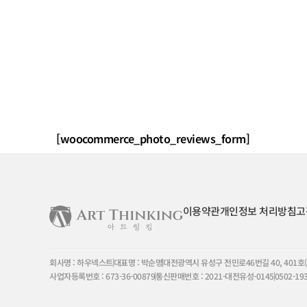
[woocommerce_photo_reviews_form]
이용약관
개인정보 처리방침
고
회사명 : 하우넥스트
대표명 : 박순명
대전광역시 유성구 전민로46번길 40, 401호
사업자등록번호 : 673-36-00879
통신판매번호 : 2021-대전유성-0145
0502-19